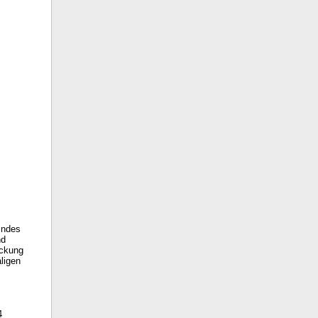
lndes
nd
ackung
ligen
4