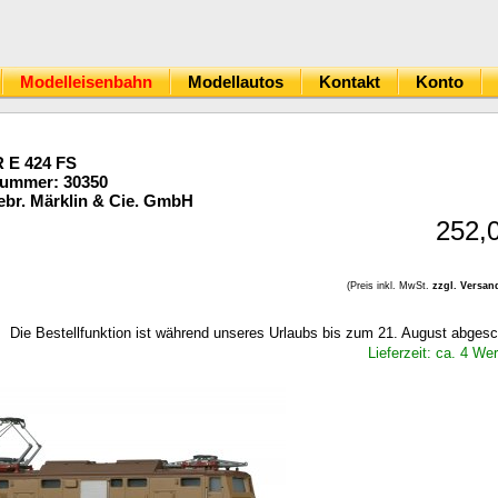
Modelleisenbahn
Modellautos
Kontakt
Konto
 E 424 FS
Nummer: 30350
br. Märklin & Cie. GmbH
252,
(Preis inkl. MwSt.
zzgl. Versan
Die Bestellfunktion ist während unseres Urlaubs bis zum 21. August abgesc
Lieferzeit: ca. 4 We