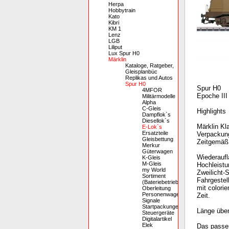
Herpa
Hobbytrain
Kato
Kibri
KM 1
Lenz
LGB
Liliput
Lux Spur H0
Märklin
Kataloge, Ratgeber,
Gleisplanbüc
Replikas und Autos
Spur H0
Spur H0
4MFOR
Epoche III
Militärmodelle
Alpha
C-Gleis
Highlights
Dampflok`s
Diesellok`s
Märklin Kl
E-Lok`s
Ersatzteile
Verpackung
Gleisbettung
Zeitgemäß 
Merkur
Güterwagen
Wiederaufl
K-Gleis
M-Gleis
Hochleistu
my World
Zweilicht-
Sortiment
Fahrgestel
(Bateriebetrieb)
mit colori
Oberleitung
Personenwagen
Zeit.
Signale
Startpackungen
Länge über
Steuergeräte
Digitalartikel
Elek
Das passen