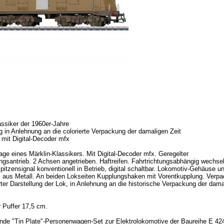
assiker der 1960er-Jahre
 in Anlehnung an die colorierte Verpackung der damaligen Zeit
mit Digital-Decoder mfx
age eines Märklin-Klassikers. Mit Digital-Decoder mfx. Geregelter
ngsantrieb. 2 Achsen angetrieben. Haftreifen. Fahrtrichtungsabhängig wechse
Spitzensignal konventionell in Betrieb, digital schaltbar. Lokomotiv-Gehäuse u
l aus Metall. An beiden Lokseiten Kupplungshaken mit Vorentkupplung. Verp
erter Darstellung der Lok, in Anlehnung an die historische Verpackung der dama
 Puffer 17,5 cm.
de "Tin Plate"-Personenwagen-Set zur Elektrolokomotive der Baureihe E 42