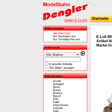
Startseite
Artikel anzeigen
Alle Artikel anz.
E-Lok BR
Nur Neuheiten anz.
Nur Schnäppchen anz.
Artikel-
Marke:Ge
Artikelsuche
In aktueller Artikelgr.
"Nur Bilder" anzeigen
Artikelgruppen
Arnold
Auhagen
Bemo
Brawa
Brekina
Busch
ESU
Faller
Fleischmann
Gützold
Heki