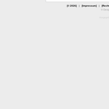
[© 2026]
|
[Impressum]
|
[Recht
© Desi
Ausgegebe