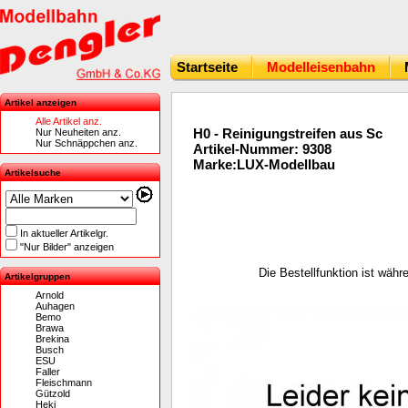
Startseite
Modelleisenbahn
Artikel anzeigen
Alle Artikel anz.
H0 - Reinigungstreifen aus Sc
Nur Neuheiten anz.
Nur Schnäppchen anz.
Artikel-Nummer: 9308
Marke:LUX-Modellbau
Artikelsuche
In aktueller Artikelgr.
"Nur Bilder" anzeigen
Die Bestellfunktion ist wäh
Artikelgruppen
Arnold
Auhagen
Bemo
Brawa
Brekina
Busch
ESU
Faller
Fleischmann
Gützold
Heki