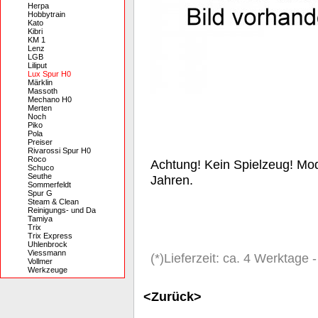
Herpa
Hobbytrain
Kato
Kibri
KM 1
Lenz
LGB
Liliput
Lux Spur H0
Märklin
Massoth
Mechano H0
Merten
Noch
Piko
Pola
Preiser
Rivarossi Spur H0
Roco
Achtung! Kein Spielzeug! Mode
Schuco
Seuthe
Jahren.
Sommerfeldt
Spur G
Steam & Clean
Reinigungs- und Da
Tamiya
Trix
Trix Express
Uhlenbrock
Viessmann
(*)Lieferzeit: ca. 4 Werktage
Vollmer
Werkzeuge
<Zurück>