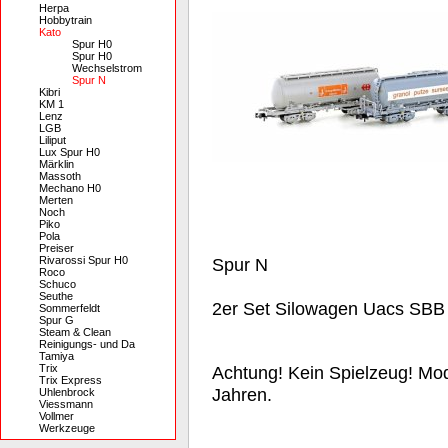
Herpa
Hobbytrain
Kato
Spur H0
Spur H0
Wechselstrom
Spur N
Kibri
KM 1
Lenz
LGB
Liliput
Lux Spur H0
Märklin
Massoth
Mechano H0
Merten
Noch
Piko
Pola
Preiser
Rivarossi Spur H0
Spur N
Roco
Schuco
Seuthe
2er Set Silowagen Uacs SBB
Sommerfeldt
Spur G
Steam & Clean
Reinigungs- und Da
Tamiya
Trix
Achtung! Kein Spielzeug! Mode
Trix Express
Jahren.
Uhlenbrock
Viessmann
Vollmer
Werkzeuge