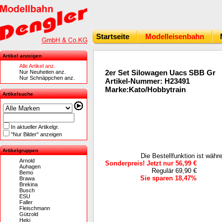
Startseite
Modelleisenbahn
Artikel anzeigen
Alle Artikel anz.
2er Set Silowagen Uacs SBB Gr
Nur Neuheiten anz.
Nur Schnäppchen anz.
Artikel-Nummer: H23491
Marke:Kato/Hobbytrain
Artikelsuche
In aktueller Artikelgr.
"Nur Bilder" anzeigen
Artikelgruppen
Die Bestellfunktion ist wäh
Arnold
Sonderpreis! Jetzt nur 56,99 €
Auhagen
Regulär 69,90 €
Bemo
Sie sparen 18,47%
Brawa
Brekina
Busch
ESU
Faller
Fleischmann
Gützold
Heki