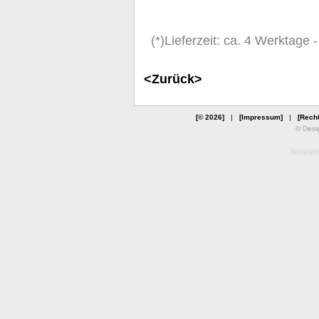
(*)Lieferzeit: ca. 4 Werktage
<Zurück>
[© 2026]
|
[Impressum]
|
[Recht
© Desi
Ausgegebe