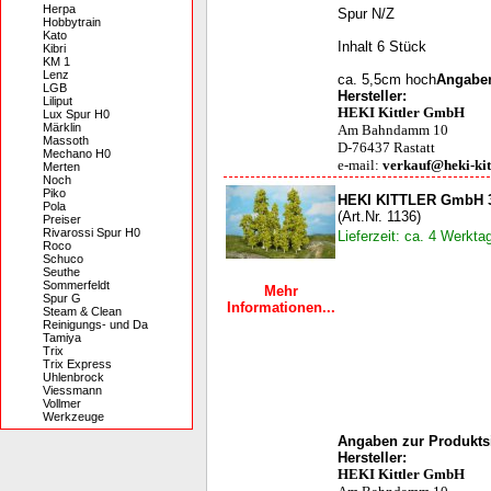
Herpa
Spur N/Z
Hobbytrain
Kato
Inhalt 6 Stück
Kibri
KM 1
Lenz
ca. 5,5cm hoch
Angaben
LGB
Hersteller:
Liliput
HEKI Kittler GmbH
Lux Spur H0
Märklin
Am Bahndamm 10
Massoth
D-76437 Rastatt
Mechano H0
e-mail:
verkauf@heki-kit
Merten
Noch
Piko
HEKI KITTLER GmbH 3
Pola
(Art.Nr. 1136)
Preiser
Rivarossi Spur H0
Lieferzeit: ca. 4 Werkta
Roco
Schuco
Seuthe
Sommerfeldt
Mehr
Spur G
Informationen...
Steam & Clean
Reinigungs- und Da
Tamiya
Trix
Trix Express
Uhlenbrock
Viessmann
Vollmer
Werkzeuge
Angaben zur Produktsi
Hersteller:
HEKI Kittler GmbH