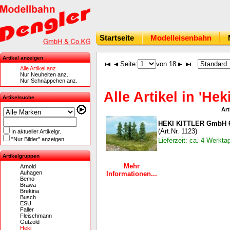
Startseite
Modelleisenbahn
Artikel anzeigen
Seite:
von 18
Alle Artikel anz.
Nur Neuheiten anz.
Nur Schnäppchen anz.
Alle Artikel in 'Heki
Artikelsuche
Art
HEKI KITTLER GmbH 6
(Art.Nr. 1123)
In aktueller Artikelgr.
"Nur Bilder" anzeigen
Lieferzeit: ca. 4 Werkta
Artikelgruppen
Mehr
Arnold
Auhagen
Informationen...
Bemo
Brawa
Brekina
Busch
ESU
Faller
Fleischmann
Gützold
Heki