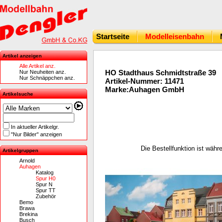
Startseite
Modelleisenbahn
Artikel anzeigen
Alle Artikel anz.
HO Stadthaus Schmidtstraße 39
Nur Neuheiten anz.
Nur Schnäppchen anz.
Artikel-Nummer: 11471
Marke:Auhagen GmbH
Artikelsuche
In aktueller Artikelgr.
"Nur Bilder" anzeigen
Die Bestellfunktion ist wäh
Artikelgruppen
Arnold
Auhagen
Katalog
Spur H0
Spur N
Spur TT
Zubehör
Bemo
Brawa
Brekina
Busch