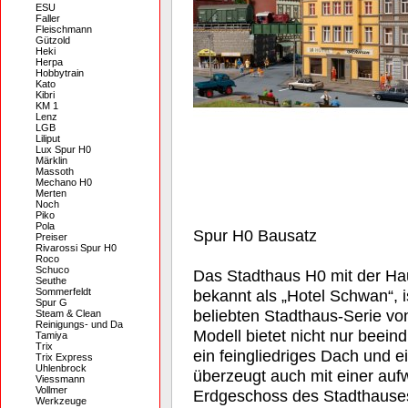
ESU
Faller
Fleischmann
Gützold
Heki
Herpa
Hobbytrain
Kato
Kibri
KM 1
Lenz
LGB
Liliput
Lux Spur H0
Märklin
Massoth
Mechano H0
Merten
Noch
Piko
Pola
Spur H0 Bausatz
Preiser
Rivarossi Spur H0
Roco
Schuco
Das Stadthaus H0 mit der Ha
Seuthe
Sommerfeldt
bekannt als „Hotel Schwan“, i
Spur G
beliebten Stadthaus-Serie vo
Steam & Clean
Reinigungs- und Da
Modell bietet nicht nur beein
Tamiya
Trix
ein feingliedriges Dach und 
Trix Express
Uhlenbrock
überzeugt auch mit einer auf
Viessmann
Vollmer
Erdgeschoss des Stadthauses 
Werkzeuge