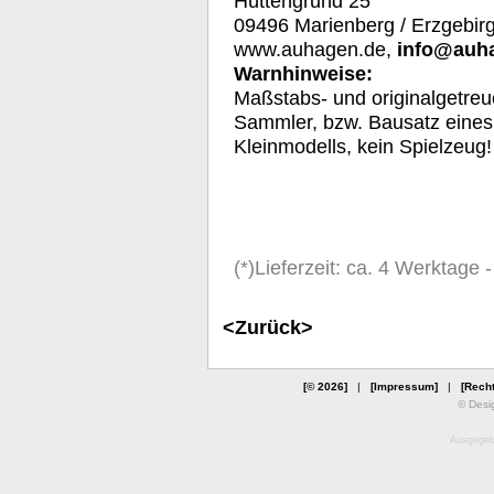
Hüttengrund 25
09496 Marienberg / Erzgebir
www.auhagen.de,
info@auh
Warnhinweise:
Maßstabs- und originalgetreu
Sammler, bzw. Bausatz eines
Kleinmodells, kein Spielzeug!
(*)Lieferzeit: ca. 4 Werktage
<Zurück>
[© 2026]
|
[Impressum]
|
[Recht
© Desi
Ausgegebe