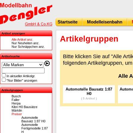
Startseite
Modelleisenbahn
Artikel anzeigen
Artikelgruppen
Alle Artikel anz.
Nur Neuheiten anz.
Nur Schnäppchen anz.
Bitte klicken Sie auf "Alle Ar
Artikelsuche
folgenden Artikelgruppen, um 
Alle A
In aktueller Artikelgr.
"Nur Bilder" anzeigen
Automotelle Bausatz 1:87
Automo
Artikelgruppen
H0
Busch
( 5 Artikel )
Faller
Herpa
Kibri H0 Bausätze
Märklin
Preiser
Automotelle
Bausatz 1:87 H0
Automotelle
Fertigmodelle 1:87
H