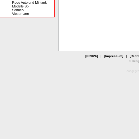
Roco Auto und Mintank
Modelle Sp
Schuco
Viessmann
[© 2026]
|
[Impressum]
|
[Recht
© Desi
Ausgegebe