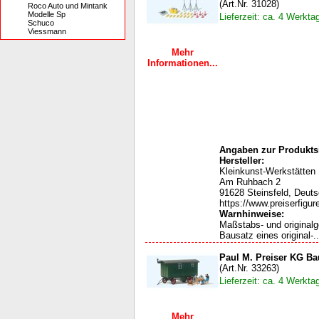
(Art.Nr. 31028)
Roco Auto und Mintank
Modelle Sp
Lieferzeit: ca. 4 Werkta
Schuco
Viessmann
Mehr
Informationen...
Angaben zur Produktsi
Hersteller:
Kleinkunst-Werkstätten
Am Ruhbach 2
91628 Steinsfeld, Deut
https://www.preiserfigur
Warnhinweise:
Maßstabs- und original
Bausatz eines original-..
Paul M. Preiser KG Bau
(Art.Nr. 33263)
Lieferzeit: ca. 4 Werkta
Mehr