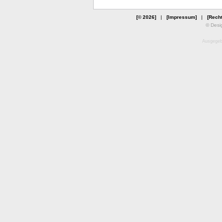
[© 2026]
|
[Impressum]
|
[Recht
© Desi
Ausgegebe