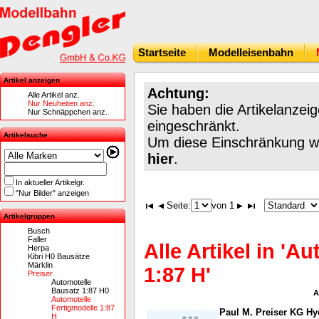
Startseite
Modelleisenbahn
Artikel anzeigen
Achtung:
Alle Artikel anz.
Nur Neuheiten anz.
Sie haben die Artikelanzei
Nur Schnäppchen anz.
eingeschränkt.
Artikelsuche
Um diese Einschränkung wie
hier
.
In aktueller Artikelgr.
"Nur Bilder" anzeigen
Seite:
von 1
Artikelgruppen
Busch
Faller
Alle Artikel in 'A
Herpa
Kibri H0 Bausätze
Märklin
1:87 H'
Preiser
Automotelle
Bausatz 1:87 H0
A
Automotelle
Fertigmodelle 1:87
Paul M. Preiser KG Hy
H