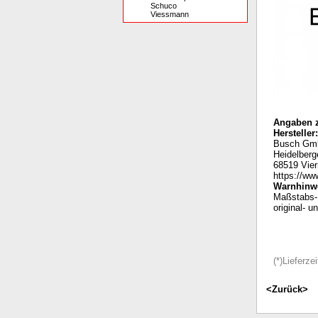
Schuco
Viessmann
Angaben z
Hersteller:
Busch Gm
Heidelberg
68519 Vie
https://ww
Warnhinwe
Maßstabs- 
original- 
(*)Lieferz
<Zurück>