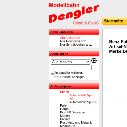
Startseite
Artikel anzeigen
Alle Artikel anz.
Benz-Pat
Nur Neuheiten anz.
Nur Schnäppchen anz.
Artikel-
Marke:Bu
Artikelsuche
In aktueller Artikelgr.
"Nur Bilder" anzeigen
Artikelgruppen
Busch
Automodelle Spur
H0
Automodelle Spur N
Faller
Herpa
Kibri H0 Bausätze
Märklin
Preiser
Roco Auto und Mintank
Modelle Sp