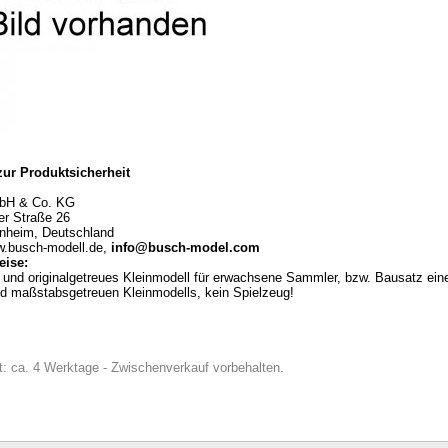
ur Produktsicherheit
bH & Co. KG
er Straße 26
rnheim, Deutschland
w.busch-modell.de,
info@busch-model.com
ise:
und originalgetreues Kleinmodell für erwachsene Sammler, bzw. Bausatz ein
und maßstabsgetreuen Kleinmodells, kein Spielzeug!
eit: ca. 4 Werktage - Zwischenverkauf vorbehalten.