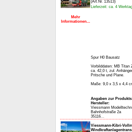
(Art.Nr. 13513)
Lieferzeit: ca. 4 Werkta
Mehr
Informationen...
Spur H0 Bausatz
Vorbilddaten: MB Titan
ca. 42,0 t, zul. Anhänge
Pritsche und Plane.
Maße: 9,0 x 3,5 x 4,4 
Angaben zur Produktsi
Hersteller:
Viessmann Modelltech
Bahnhofstraße 2a
35116...
Viessmann-Kibri-Voll
Windkraftanlagentrans