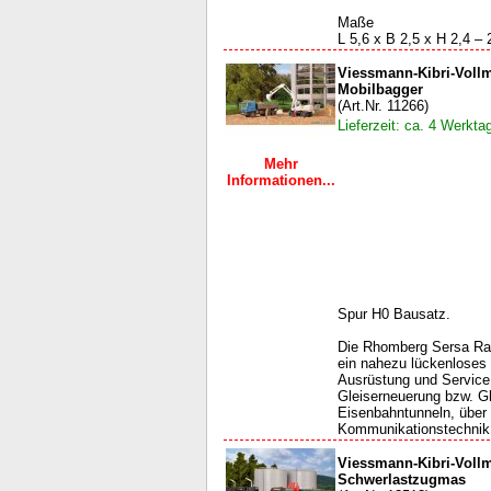
Maße
L 5,6 x B 2,5 x H 2,4 – 2
Viessmann-Kibri-Vol
Mobilbagger
(Art.Nr. 11266)
Lieferzeit: ca. 4 Werkta
Mehr
Informationen...
Spur H0 Bausatz.
Die Rhomberg Sersa Rail
ein nahezu lückenloses
Ausrüstung und Service 
Gleiserneuerung bzw. Gl
Eisenbahntunneln, über
Kommunikationstechnik, 
Viessmann-Kibri-Voll
Schwerlastzugmas