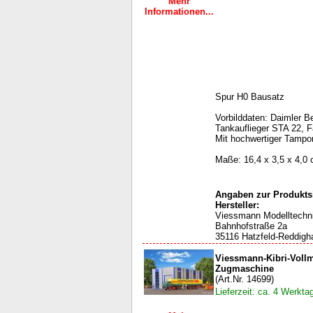
Mehr
Informationen...
Spur H0 Bausatz
Vorbilddaten: Daimler 
Tankauflieger STA 22, 
Mit hochwertiger Tampo
Maße: 16,4 x 3,5 x 4,0
Angaben zur Produktsi
Hersteller:
Viessmann Modelltech
Bahnhofstraße 2a
35116 Hatzfeld-Reddigh
Viessmann-Kibri-Voll
Zugmaschine
(Art.Nr. 14699)
Lieferzeit: ca. 4 Werkta