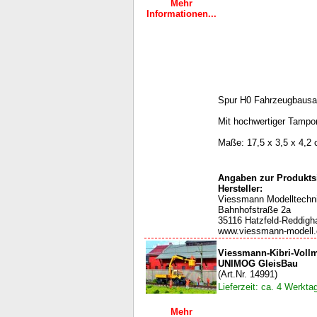
Mehr
Informationen...
Spur H0 Fahrzeugbausa
Mit hochwertiger Tampo
Maße: 17,5 x 3,5 x 4,2
Angaben zur Produktsi
Hersteller:
Viessmann Modelltech
Bahnhofstraße 2a
35116 Hatzfeld-Reddigh
www.viessmann-modell
Viessmann-Kibri-Voll
UNIMOG GleisBau
(Art.Nr. 14991)
Lieferzeit: ca. 4 Werkta
Mehr