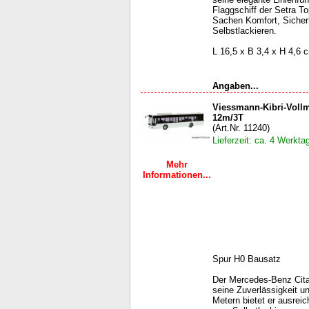
Flaggschiff der Setra T
Sachen Komfort, Sicher
Selbstlackieren.
L 16,5 x B 3,4 x H 4,6 
Angaben...
Viessmann-Kibri-Vollm
12m/3T
(Art.Nr. 11240)
Lieferzeit: ca. 4 Werkta
Mehr
Informationen...
Spur H0 Bausatz
Der Mercedes-Benz Citar
seine Zuverlässigkeit u
Metern bietet er ausrei