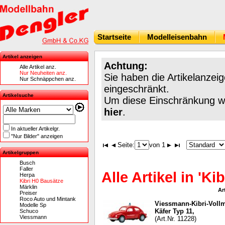
Startseite
Modelleisenbahn
Artikel anzeigen
Achtung:
Alle Artikel anz.
Nur Neuheiten anz.
Sie haben die Artikelanzei
Nur Schnäppchen anz.
eingeschränkt.
Artikelsuche
Um diese Einschränkung wie
hier
.
In aktueller Artikelgr.
"Nur Bilder" anzeigen
Seite:
von 1
Artikelgruppen
Busch
Faller
Alle Artikel in 'Ki
Herpa
Kibri H0 Bausätze
Märklin
Ar
Preiser
Roco Auto und Mintank
Viessmann-Kibri-Voll
Modelle Sp
Käfer Typ 11,
Schuco
Viessmann
(Art.Nr. 11228)