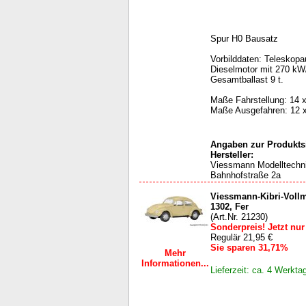
Spur H0 Bausatz
Vorbilddaten: Teleskopau
Dieselmotor mit 270 kW
Gesamtballast 9 t.
Maße Fahrstellung: 14 x
Maße Ausgefahren: 12 x
Angaben zur Produktsi
Hersteller:
Viessmann Modelltech
Bahnhofstraße 2a
Viessmann-Kibri-Vollm
1302, Fer
(Art.Nr. 21230)
Sonderpreis! Jetzt nur
Regulär 21,95 €
Sie sparen 31,71%
Mehr
Informationen...
Lieferzeit: ca. 4 Werkta