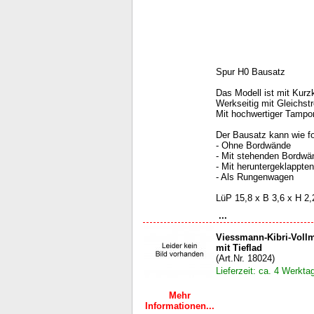
Spur H0 Bausatz
Das Modell ist mit Kur
Werkseitig mit Gleichst
Mit hochwertiger Tampo
Der Bausatz kann wie fo
- Ohne Bordwände
- Mit stehenden Bordwä
- Mit heruntergeklappt
- Als Rungenwagen
LüP 15,8 x B 3,6 x H 2
...
Viessmann-Kibri-Vol
mit Tieflad
(Art.Nr. 18024)
Lieferzeit: ca. 4 Werkta
Mehr
Informationen...