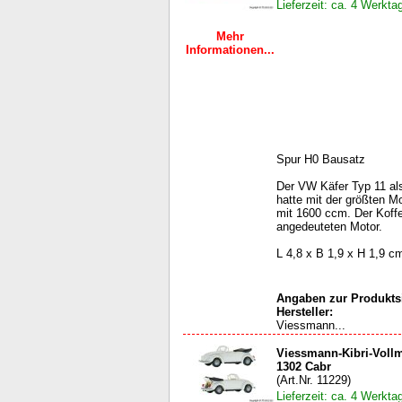
Lieferzeit: ca. 4 Werkta
Mehr
Informationen...
Spur H0 Bausatz
Der VW Käfer Typ 11 al
hatte mit der größten M
mit 1600 ccm. Der Koffe
angedeuteten Motor.
L 4,8 x B 1,9 x H 1,9 c
Angaben zur Produktsi
Hersteller:
Viessmann...
Viessmann-Kibri-Vollm
1302 Cabr
(Art.Nr. 11229)
Lieferzeit: ca. 4 Werkta