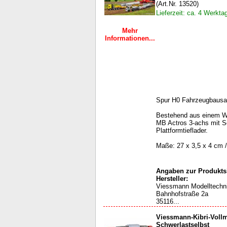
(Art.Nr. 13520)
Lieferzeit: ca. 4 Werkta
Mehr
Informationen...
Spur H0 Fahrzeugbausa
Bestehend aus einem Win
MB Actros 3-achs mit S
Plattformtieflader.
Maße: 27 x 3,5 x 4 cm /
Angaben zur Produktsi
Hersteller:
Viessmann Modelltech
Bahnhofstraße 2a
35116...
Viessmann-Kibri-Voll
Schwerlastselbst