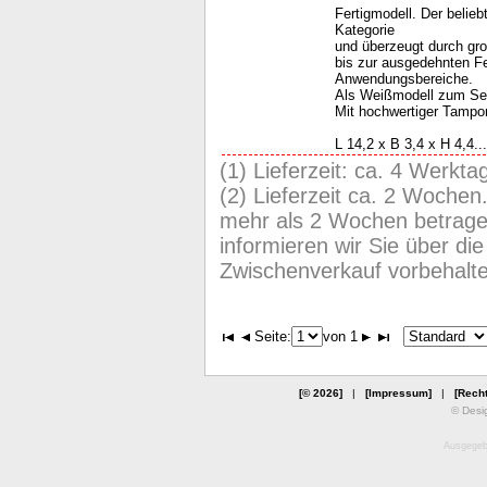
Fertigmodell. Der belie
Kategorie
und überzeugt durch gr
bis zur ausgedehnten Fer
Anwendungsbereiche.
Als Weißmodell zum Sel
Mit hochwertiger Tampo
L 14,2 x B 3,4 x H 4,4...
(1) Lieferzeit: ca. 4 Werkta
(2) Lieferzeit ca. 2 Wochen
mehr als 2 Wochen betragen
informieren wir Sie über die 
Zwischenverkauf vorbehalt
Seite:
von 1
[© 2026]
|
[Impressum]
|
[Recht
© Desi
Ausgegebe